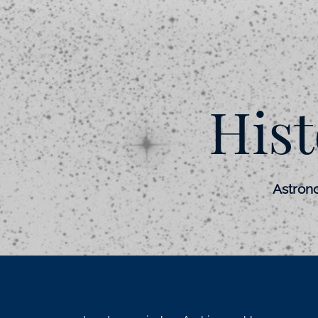
His
Astron