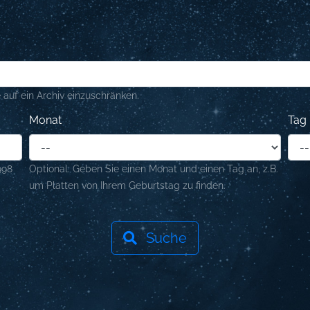
 auf ein Archiv einzuschränken.
Monat
Tag
998
Optional: Geben Sie einen Monat und einen Tag an, z.B.
um Platten von Ihrem Geburtstag zu finden.
Suche