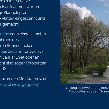
 einige Schätze:
mmelsaufnahmen warten
 großangelegten
 Platten eingescannt und
r gemacht.
uche
nach eingescannten
nahmen des
hren Sonnenflecken
eines bestimmten Archivs
m Januar 1945 oder an
ht sind sogar Fotoplatten
ind?
uche in den Metadaten sind
e-archive.org/query/
Die jüngste Erweiterung des 
Fotoplatten aus dem Sonnen